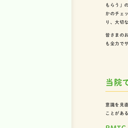
もらう」
かのチェ
り、大切
皆さまの
も全力で
当院
意識を見
ことがあ
PMTC