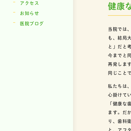
アクセス
健康
お知らせ
医院ブログ
当院では
も、結局
と」だと
今までと
再発しま
同じこと
私たちは
心掛けて
「健康な
ます。だ
り、歯科
と、アフ