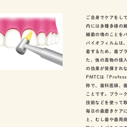
ご自身でケアをし
内には多種多様の
細菌の塊のことを
バイオフィルムは
着するため、歯ブ
た、他の異物の侵
の効果が発揮され
PMTCは「Professi
称で、歯科医師、
ことです。プラー
技術などを使って
毎日の歯磨きケア
と、むし歯や歯周