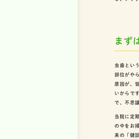
まず
虫歯とい
部位がや
原因が、
いからで
で、不思
当院に定
の中をお
来の「健