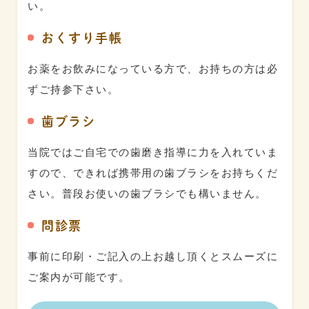
9:00-13:00
●
〇
〇
〇
〇
〇
ー
い。
14:00-18:00
◎
〇
◎
〇
〇
▲
ー
おくすり手帳
● 12:00まで
◎ 19:00まで
▲ 17:00まで
お薬をお飲みになっている方で、お持ちの方は必
ずご持参下さい。
歯ブラシ
当院ではご自宅での歯磨き指導に力を入れていま
すので、できれば携帯用の歯ブラシをお持ちくだ
さい。普段お使いの歯ブラシでも構いません。
問診票
事前に印刷・ご記入の上お越し頂くとスムーズに
ご案内が可能です。